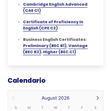
Cambridge English Advanced
(CAE C1)
Certificate of Proficiency in
English (CPE C2)
Business English Certificates:
Preliminary (BEC B1)
,
Vantage
(BEC B2)
,
Higher (BEC C1)
Calendario
August 2026
S
M
T
W
T
F
S